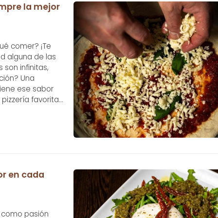
empre la mejor
qué comer? ¡Te
d alguna de las
on infinitas,
ución? Una
tiene ese sabor
pizzería favorita
erfecto para
bor en cada
s como pasión