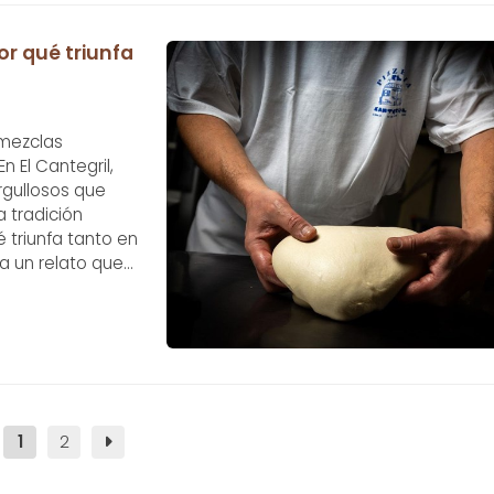
or qué triunfa
 mezclas
n El Cantegril,
rgullosos que
 tradición
 triunfa tanto en
a un relato que
cina uruguaya La
1
2