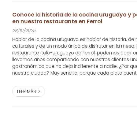
Conoce la historia de la cocina uruguaya y p
en nuestro restaurante en Ferrol
28/10/2025
Hablar de la cocina uruguaya es hablar de historia, de
culturales y de un modo único de disfrutar en la mesa. E
restaurante italo-uruguayo de Ferrol, podemos decir o
llevamos años compartiendo con nuestros clientes una
gastronómica que no deja indiferente a nadie. ¿Por qué
nuestra ciudad? Muy sencillo: porque cada plato cuent
va más allá del sabor. Lo que debes saber sobre la co
base de esta cocina se...
LEER MÁS