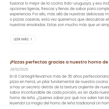
fusionar lo mejor de la cocina ítalo-uruguaya, y eso inc
opciones ligeras, frescas y llenas de sabor para comp
experiencia. Por ello, más allá de nuestras deliciosas 
o pizzas caseras, esta vez queremos que descubras el
nuestras ensaladas. Estas son mucho más que un sim
acompañamiento: ¡son una explosión de frescura en c
más que lechuga y tomate Sabemos que...
LEER MÁS
¡Pizzas perfectas gracias a nuestro horno de
29/12/2025
En El Cantegril llevamos más de 35 años perfeccionando
pizza en Ferrol, un pilar fundamental de nuestra cocina
si hay un secreto detrás de la textura crujiente de nue
sabor inconfundible de cada porción, es sin duda nues
horno de leña. ¿Quieres saber por qué nos salen tan bi
leyendo! La magia del horno de leña tradicional Un hor
solo un equipo de cocina; es toda una filosofía y decla