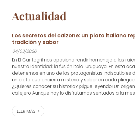
Actualidad
Los secretos del calzone: un plato italiano re
tradición y sabor
04/03/2026
En El Cantegril nos apasiona rendir homenaje a las raí
nuestra identidad: la fusión italo-uruguaya. En esta o
detenernos en uno de los protagonistas indiscutibles d
un plato que encierra misterio y sabor en cada pliegue:
¿Quieres conocer su historia? ¡Sigue leyendo! Un orige
callejero Aunque hoy lo disfrutamos sentados a la mes
nació en las calles de Nápoles durante el siglo XVIII. S
literalmente sig...
LEER MÁS