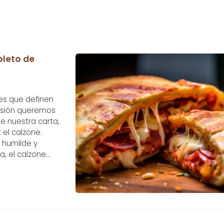
pleto de
ces que definen
casión queremos
e nuestra carta,
 el calzone.
n humilde y
a, el calzone
u nombre, que