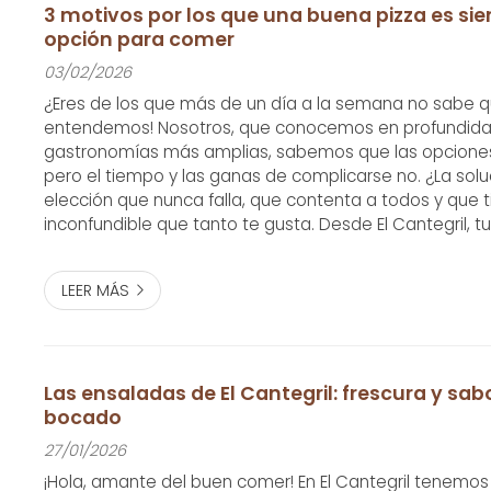
3 motivos por los que una buena pizza es si
opción para comer
03/02/2026
¿Eres de los que más de un día a la semana no sabe 
entendemos! Nosotros, que conocemos en profundida
gastronomías más amplias, sabemos que las opciones s
pero el tiempo y las ganas de complicarse no. ¿La sol
elección que nunca falla, que contenta a todos y que 
inconfundible que tanto te gusta. Desde El Cantegril, tu 
en Ferrol, te confirmamos que la pizza es el comodín p
cualquier momento. De hecho,...
LEER MÁS
Las ensaladas de El Cantegril: frescura y sa
bocado
27/01/2026
¡Hola, amante del buen comer! En El Cantegril tenemo