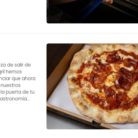
za de salir de
gril hemos
nciar que ahora
 nuestros
la puerta de tu
 gastronomía
 domingo lluvioso,