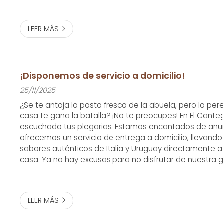
intenciones. A di...
LEER MÁS
¡Disponemos de servicio a domicilio!
25/11/2025
¿Se te antoja la pasta fresca de la abuela, pero la pere
casa te gana la batalla? ¡No te preocupes! En El Cante
escuchado tus plegarias. Estamos encantados de anu
ofrecemos un servicio de entrega a domicilio, llevando
sabores auténticos de Italia y Uruguay directamente a 
casa. Ya no hay excusas para no disfrutar de nuestra
única, estés donde estés en Ferrol. Imagínate esto: un
el timbre suena, abres la...
LEER MÁS