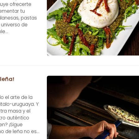
luye ofrecerte
lementar tu
milanesas, pastas
 universo de
ple
ada plato! Mucho
 leña!
 el arte de la
 italo-uruguaya. Y
stra masa y el
tro auténtico
en? ¡Sigue
no de leña no es
ración de